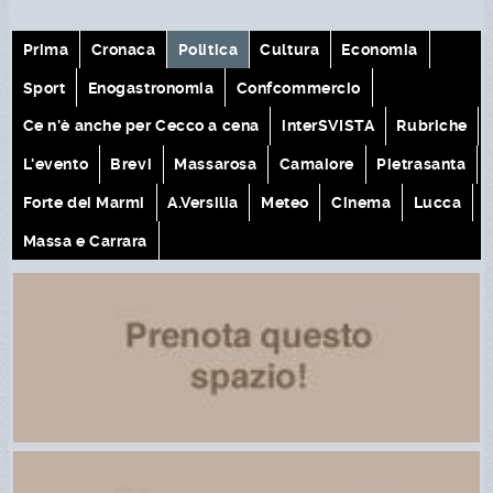
Prima
Cronaca
Politica
Cultura
Economia
Sport
Enogastronomia
Confcommercio
Ce n'è anche per Cecco a cena
interSVISTA
Rubriche
L'evento
Brevi
Massarosa
Camaiore
Pietrasanta
Forte dei Marmi
A.Versilia
Meteo
Cinema
Lucca
Massa e Carrara