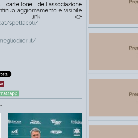
 cartellone dell'associazione
ontinuo aggiornamento e visibile
 sul link👉
cat/spettacoli/
egliodiieri.it/
ve
hatsapp
.