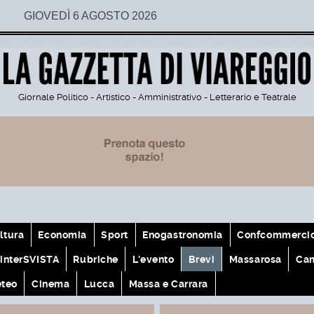
GIOVEDÌ 6 AGOSTO 2026
Giornale Politico - Artistico - Amministrativo - Letterario e Teatrale
ltura
Economia
Sport
Enogastronomia
Confcommerci
interSVISTA
Rubriche
L'evento
Brevi
Massarosa
Cam
teo
Cinema
Lucca
Massa e Carrara