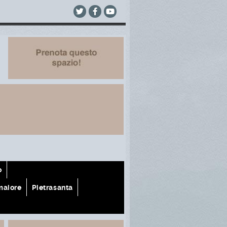
o
aiore
Pietrasanta