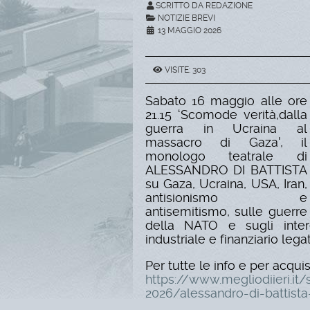
SCRITTO DA REDAZIONE
NOTIZIE BREVI
13 MAGGIO 2026
VISITE: 303
Sabato 16 maggio alle ore
21.15 ‘Scomode verità,dalla
guerra in Ucraina al
massacro di Gaza', il
monologo teatrale di
ALESSANDRO DI BATTISTA
su Gaza, Ucraina, USA, Iran,
antisionismo e
antisemitismo, sulle guerre
della NATO e sugli inter
industriale e finanziario lega
Per tutte le info e per acquist
https://www.megliodiieri.it/
2026/alessandro-di-battist