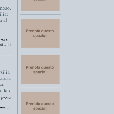
noso,
ilia:
a al
"
nta si
i tutti i
silia
datura
cci
andato
 proprio
ierucci
…