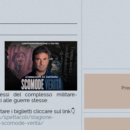
essi del complesso militare-
ti alle guerre stesse.
are i biglietti cliccare sul link👇
s/spettacoli/stagione-
a-scomode-verita/