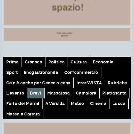
Prima
Cronaca
Politica
Cultura
Economia
Sport
Enogastronomia
Confcommercio
Ce n'è anche per Cecco a cena
interSVISTA
Rubriche
L'evento
Brevi
Massarosa
Camaiore
Pietrasanta
Forte dei Marmi
A.Versilia
Meteo
Cinema
Lucca
Massa e Carrara