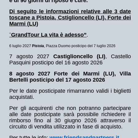
è di 90 giorni di riposo e cure.
Di seguito le informazioni relative alle 3 date
toscane a Pistoia, Cstiglioncello (LI), Forte dei
Marmi (LU)
“
GrandTour La vita è adesso
”
.
6 luglio 2027
Pistoia
, Piazza Duomo posticipo del 7 luglio 2026
7 agosto 2027
Castiglioncello (LI)
, Castello
Pasquini posticipo del 16 agosto 2026
8 agosto 2027
Forte dei Marmi (LU)
, Villa
Bertelli posticipo del 17 agosto 2026
Per le date posticipate rimarranno validi i biglietti
acquistati.
Per gli acquirenti che non potranno partecipare
alle date posticipate sarà possibile richiedere il
rimborso fino al 30 giugno 2026 attraverso il
circuito di vendita utilizzato in fase di acquisto.
Per tutte le info:
www.friendsandpartners.it
.