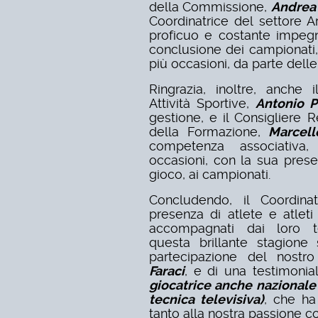
della Commissione,
Andrea 
Coordinatrice del settore Ar
proficuo e costante impeg
conclusione dei campionati,
più occasioni, da parte delle
Ringrazia, inoltre, anche 
Attività Sportive,
Antonio P
gestione, e il Consigliere
della Formazione,
Marcell
competenza associativa,
occasioni, con la sua pres
gioco, ai campionati.
Concludendo, il Coordina
presenza di atlete e atleti
accompagnati dai loro tec
questa brillante stagione 
partecipazione del nostr
Faraci
, e di una testimonia
giocatrice anche nazional
tecnica televisiva)
, che ha
tanto alla nostra passione c