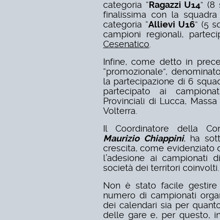
categoria “
Ragazzi U14
” (8
finalissima con la squadr
categoria “
Allievi U16
” (5 
campioni regionali, partec
Cesenatico
.
Infine, come detto in preced
“promozionale”, denominat
la partecipazione di 6 squa
partecipato ai campiona
Provinciali di Lucca, Massa 
Volterra.
Il Coordinatore della Co
Maurizio Chiappini
, ha sot
crescita, come evidenziato d
l’adesione ai campionati 
società dei territori coinvolti.
Non è stato facile gestire
numero di campionati organi
dei calendari sia per quanto
delle gare e, per questo, i