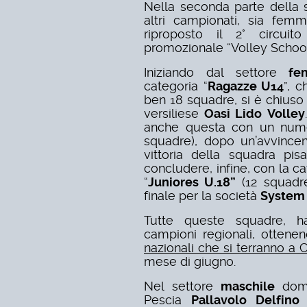
Nella seconda parte della s
altri campionati, sia femm
riproposto il 2° circui
promozionale “Volley School
Iniziando dal settore
fe
categoria “
Ragazze U14
”, c
ben 18 squadre, si è chiuso 
versiliese
Oasi Lido
Volley
anche questa con un nume
squadre), dopo un’avvincen
vittoria della squadra pi
concludere, infine, con la ca
“
Juniores U.18”
(12 squadre
finale per la società
System 
Tutte queste squadre, ha
campioni regionali, ottene
nazionali che si terranno a 
mese di giugno.
Nel settore
maschile
dom
Pescia
Pallavolo Delfino
c