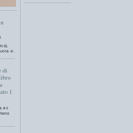
in
a
21,15,
Lucca, si…
e di
libro
a
bato 1
, è il
 Marco