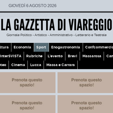
GIOVEDÌ 6 AGOSTO 2026
Giornale Politico - Artistico - Amministrativo - Letterario e Teatrale
ltura
Economia
Sport
Enogastronomia
Confcommerci
interSVISTA
Rubriche
L'evento
Brevi
Massarosa
Cam
teo
Cinema
Lucca
Massa e Carrara