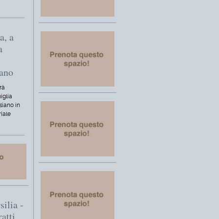
a, a
a
iano
rà
iglia
liano in
riale
silia -
ratti