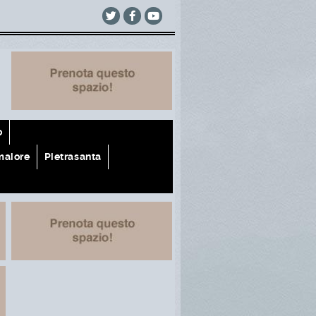
o
aiore
Pietrasanta