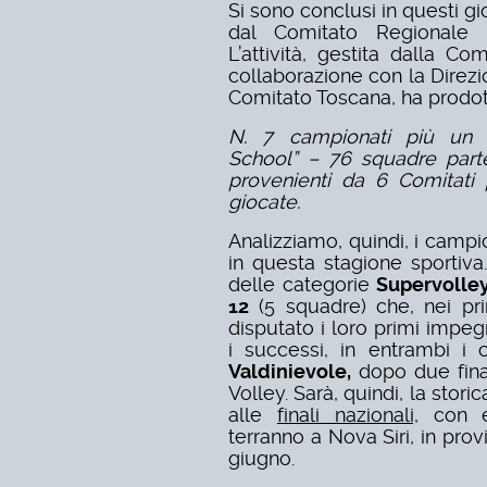
Si sono conclusi in questi gio
dal Comitato Regionale d
L’attività, gestita dalla C
collaborazione con la Direzi
Comitato Toscana, ha prodot
N. 7 campionati più un c
School” – 76 squadre parte
provenienti da 6 Comitati 
giocate.
Analizziamo, quindi, i campio
in questa stagione sportiva
delle categorie
Supervolle
12
(5 squadre) che, nei pr
disputato i loro primi impeg
i successi, in entrambi i
Valdinievole,
dopo due fina
Volley. Sarà, quindi, la stor
alle
finali nazionali,
con e
terranno a Nova Siri, in pro
giugno.