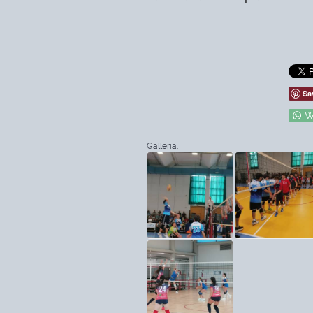
Sa
W
Galleria: