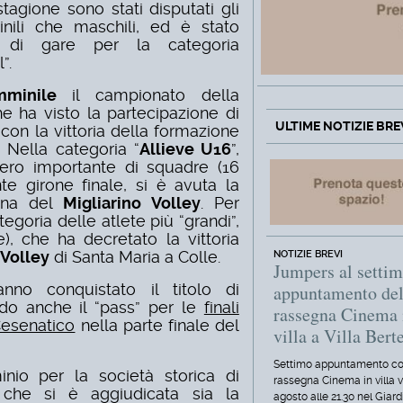
tagione sono stati disputati gli
inili che maschili, ed è stato
to di gare per la categoria
”.
mminile
il campionato della
he ha visto la partecipazione di
ULTIME NOTIZIE BRE
con la vittoria della formazione
. Nella categoria “
Allieve U16
”,
ro importante di squadre (16
te girone finale, si è avuta la
sana del
Migliarino Volley
. Per
tegoria delle atlete più “grandi”,
), che ha decretato la vittoria
Volley
di Santa Maria a Colle.
NOTIZIE BREVI
Jumpers al setti
nno conquistato il titolo di
appuntamento del
ndo anche il “pass” per le
finali
rassegna Cinema 
Cesenatico
nella parte finale del
villa a Villa Berte
Settimo appuntamento co
inio per la società storica di
rassegna Cinema in villa 
he si è aggiudicata sia la
agosto alle 21.30 nel Giard