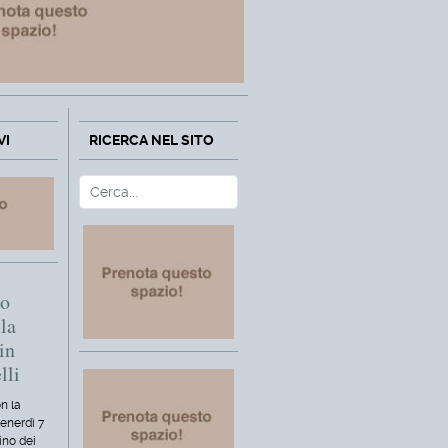
VI
RICERCA NEL SITO
Cerca
Type 2 or more characters fo
mo
la
in
lli
n la
venerdì 7
ino dei