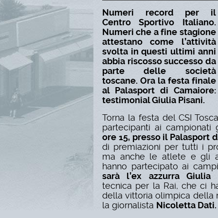
Numeri record per il
Centro Sportivo Italiano
.
Numeri che a fine stagione
attestano come l’attività
svolta in questi ultimi anni
abbia riscosso successo da
parte delle società
toscane.
Ora la
festa finale
al Palasport di Camaiore:
testimonial Giulia Pisani.
Torna la festa del CSI Tosc
partecipanti ai campionati g
ore 15, presso il
Palasport 
di premiazioni per tutti i p
ma anche le atlete e gli atl
hanno partecipato ai campi
sarà l’ex azzurra
Giulia 
tecnica per la Rai, che ci
della vittoria olimpica della
la giornalista
Nicoletta Dati
.