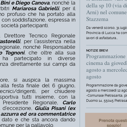
Bini e Diego Canova
, nonché la
della sp 10 (via d
bitri
Mariarosa Gabrielli
, per il
Arni) nel comune
no profuso che ha portato alla
Stazzema
 con soddisfazione, espressa in
 società partecipanti.
Da venerdì scorso, 31 lugli
Provincia di Lucca ha com
il Direttore Tecnico Regionale
lavori di asfaltatura…
astorelli
, per l’assistenza nella
 Regionale, nonché Responsabile
NOTIZIE BREVI
o Tognoni
, che oltre alla sua
Programmazione
 ha partecipato in diverse
cinema da gioved
enza direttamente sui campi da
agosto a mercole
agosto
tore, si auspica la massima
 alla festa finale del 6 giugno,
Programmazione da giove
nici/dirigenti, per chiudere
agosto a mercoledì 12 ag
-Comunale Pietrasanta, p
sportiva tutti insieme, con la
Duomo 14, 55045 Pietrasa
o Presidente Regionale,
Carlo
l d’eccezione,
Giulia Pisani (ex
e azzurra ed ora commentatrice
 dato e che sta ancora dando
omune per la pallavolo.