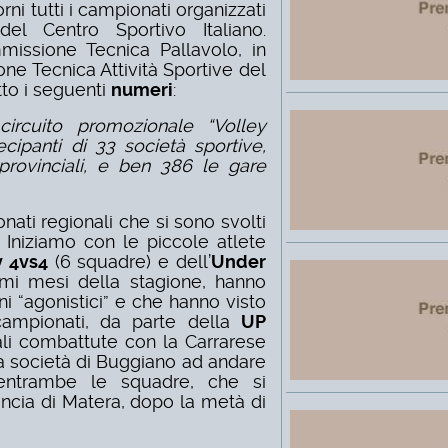
rni tutti i campionati organizzati
el Centro Sportivo Italiano.
ommissione Tecnica Pallavolo, in
one Tecnica Attività Sportive del
to i seguenti
numeri
:
ircuito promozionale “Volley
cipanti di 33 società sportive,
provinciali, e ben 386 le gare
nati regionali che si sono svolti
. Iniziamo con le piccole atlete
y 4vs4
(6 squadre) e dell’
Under
imi mesi della stagione, hanno
ni “agonistici” e che hanno visto
 campionati, da parte della
UP
li combattute con la Carrarese
ica società di Buggiano ad andare
ntrambe le squadre, che si
vincia di Matera, dopo la metà di