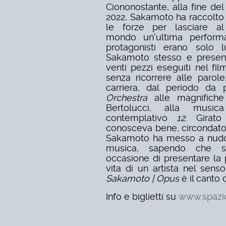
Ciononostante, alla fine del
2022, Sakamoto ha raccolto
le forze per lasciare al
mondo un'ultima performa
protagonisti erano solo l
Sakamoto stesso e presenta
venti pezzi eseguiti nel fi
senza ricorrere alle parol
carriera, dal periodo da
Orchestra
alle magnifiche
Bertolucci, alla mus
contemplativo
12
. Girat
conosceva bene, circondato d
Sakamoto ha messo a nudo 
musica, sapendo che sa
occasione di presentare la 
vita di un artista nel sen
Sakamoto | Opus
è il canto 
Info e biglietti su
www.spazio