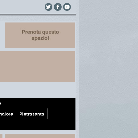
o
aiore
Pietrasanta