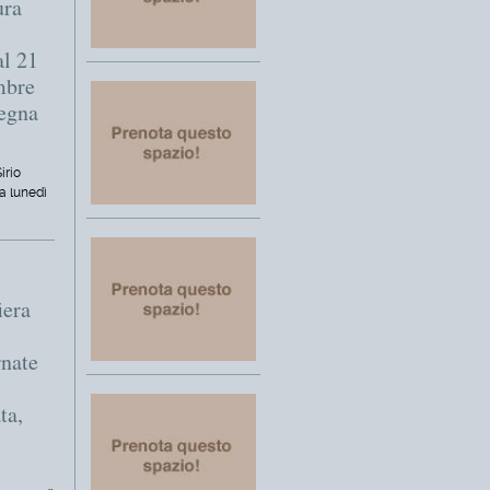
ura
al 21
embre
segna
irio
a lunedì
iera
rnate
ta,