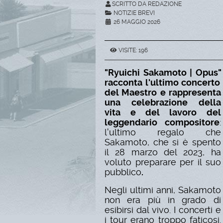
SCRITTO DA REDAZIONE
NOTIZIE BREVI
26 MAGGIO 2026
VISITE: 196
"Ryuichi Sakamoto | Opus"
racconta l'ultimo concerto
del Maestro e rappresenta
una celebrazione della
vita e del lavoro del
leggendario compositore
:
l'ultimo regalo che
Sakamoto, che si è spento
il 28 marzo del 2023, ha
voluto preparare per il suo
pubblico
.
Negli ultimi anni, Sakamoto
non era più in grado di
esibirsi dal vivo. I concerti e
i tour erano troppo faticosi.