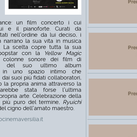
nce: un film concerto i cui
ui e il pianoforte. Curati da
ti nell'ordine da lui deciso, i
lm narrano la sua vita in musica
e. La scelta copre tutta la sua
 popstar con la
Yellow Magic
 colonne sonore dei film di
ica del suo ultimo album
o in uno spazio intimo che
ai suoi più fidati collaboratori,
la propria anima attraverso la
rebbe stata forse l'ultima
propria arte. Celebrazione della
so più puro del termine,
Ryuichi
del cigno dell'amato maestro.
cinemaversilia.it