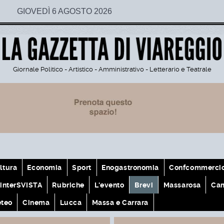
GIOVEDÌ 6 AGOSTO 2026
Giornale Politico - Artistico - Amministrativo - Letterario e Teatrale
ltura
Economia
Sport
Enogastronomia
Confcommerci
interSVISTA
Rubriche
L'evento
Brevi
Massarosa
Cam
teo
Cinema
Lucca
Massa e Carrara