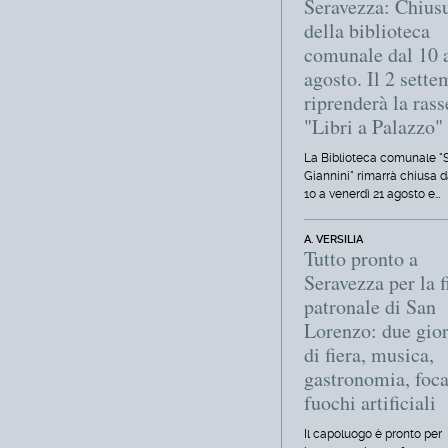
Seravezza: Chius
della biblioteca
comunale dal 10 
agosto. Il 2 sett
riprenderà la ras
"Libri a Palazzo"
La Biblioteca comunale "S
Giannini" rimarrà chiusa d
10 a venerdì 21 agosto e…
A. VERSILIA
Tutto pronto a
Seravezza per la f
patronale di San
Lorenzo: due gio
di fiera, musica,
gastronomia, foca
fuochi artificiali
Il capoluogo è pronto per