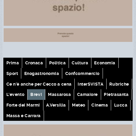
Prima
Cronaca
Politica
Cultura
Economia
Sport
Enogastronomia
Confcommercio
Ce n'è anche per Cecco a cena
interSVISTA
Rubriche
L'evento
Brevi
Massarosa
Camaiore
Pietrasanta
Forte dei Marmi
A.Versilia
Meteo
Cinema
Lucca
Massa e Carrara