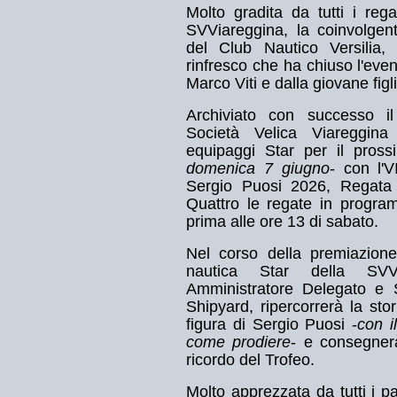
Molto gradita da tutti i rega
SVViareggina, la coinvolgen
del Club Nautico Versilia, 
rinfresco che ha chiuso l'even
Marco Viti e dalla giovane fi
Archiviato con successo il
Società Velica Viareggina
equipaggi Star per il pross
domenica 7 giugno
- con l'
Sergio Puosi 2026, Regata
Quattro le regate in progra
prima alle ore 13 di sabato.
Nel corso della premiazio
nautica Star della SVVi
Amministratore Delegato e
Shipyard, ripercorrerà la sto
figura di Sergio Puosi -
con i
come prodiere
- e consegnerà
ricordo del Trofeo.
Molto apprezzata da tutti i p