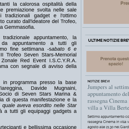
tanti la calorosa ospitalità della
te premiazione svolta nelle sale
i tradizionali gadget e l'ottimo
to curato dall'ideatore del Trofeo,
glia Gemmasofia.
 tradizionale appuntamento, la
ULTIME NOTIZIE BRE
 da appuntamento a tutti gli
imo fine settimana -s
abato 6 e
VIII Trofeo Seven Stars-Memorial
 Zonale Red Event I.S.C.Y.R.A.
mma con segnale di avviso della
NOTIZIE BREVI
ne in programma presso la base
Jumpers al setti
areggina, Davide Mugnaini,
appuntamento del
 Socio di Seven Stars Marina &
rassegna Cinema 
ria di questa manifestazione e la
l quale aveva esordito nelle Star
villa a Villa Berte
 a tutti gli equipaggi gadgets a
Settimo appuntamento co
rassegna Cinema in villa 
artecipanti e bellissima occasione
agosto alle 21.30 nel Giard