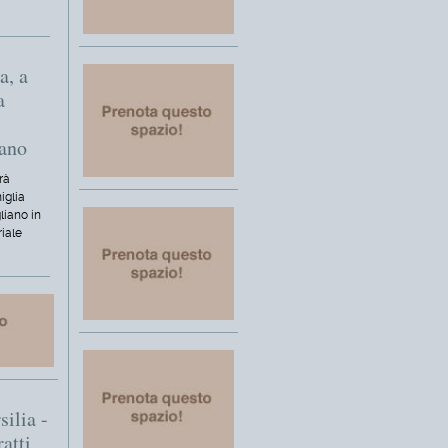
a, a
a
iano
rà
iglia
liano in
riale
silia -
ratti