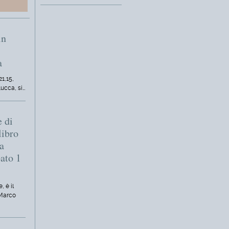
in
a
21,15,
Lucca, si…
e di
libro
a
bato 1
, è il
 Marco