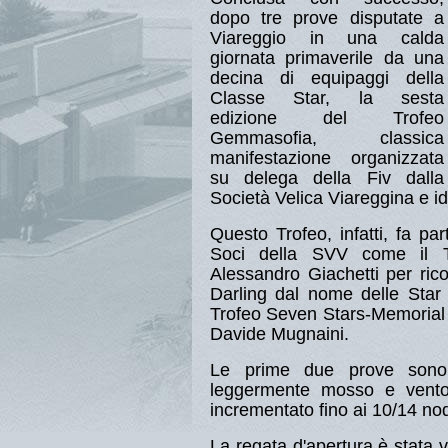
dopo tre prove disputate a
Viareggio in una calda
giornata primaverile da una
decina di equipaggi della
Classe Star, la sesta
edizione del Trofeo
Gemmasofia, classica
manifestazione organizzata
su delega della Fiv dalla
Società Velica Viareggina e i
Questo Trofeo, infatti, fa par
Soci della SVV come il T
Alessandro Giachetti per rico
Darling dal nome delle Star
Trofeo Seven Stars-Memorial 
Davide Mugnaini.
Le prime due prove sono 
leggermente mosso e vento
incrementato fino ai 10/14 nod
La regata d'apertura è stata 