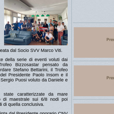
deata dal Socio SVV Marco Viti.
te della serie di eventi voluti dai
rofeo Bizzosastar pensato da
rdare Stefano Bettarini, il Trofeo
 del Presidente Paolo Insom e il
Sergio Puosi voluto da Daniele e
state caratterizzate da mare
 di maestrale sui 6/8 nodi poi
i di quella conclusiva.
vinta dal Presidente onorario CNV