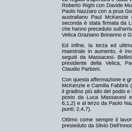
Roberto Righi con Davide Mugn
Paolo Nazzaro con a prua Gian
australiano Paul McKenzie 
seconda è stata firmata da L
che hanno preceduto sull'arri
Velica Graziano Bonanno e Gi
Ed infine, la terza ed ulti
maestrale in aumento, è in
seguiti da Massacesi- Bellin
presidente della Velica, 
Claudio Parboni.
Con questa affermazione e graz
McKenzie e Camilla Fabbris (6
il gradino più alto del podio e
posto da Luca Massacesi e 
6,1,2) e al terzo da Paolo N
punti; 2,4,7).
Ottimo come sempre il lavor
presieduto da Silvio Dell'Inno