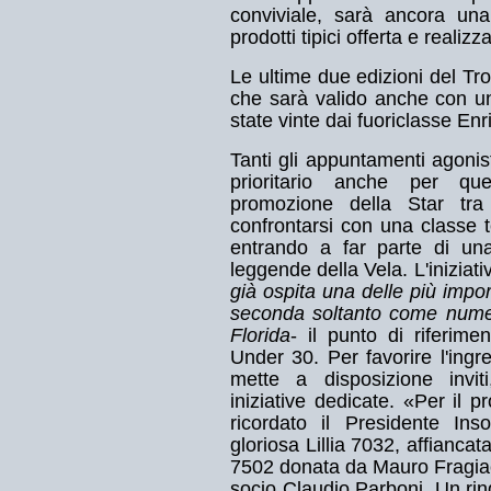
conviviale, sarà ancora una
prodotti tipici offerta e realiz
Le ultime due edizioni del T
che sarà valido anche con u
state vinte dai fuoriclasse En
Tanti gli appuntamenti agonis
prioritario anche per qu
promozione della Star tra 
confrontarsi con una classe 
entrando a far parte di un
leggende della Vela. L'iniziat
già ospita una delle più import
seconda soltanto come numero
Florida
- il punto di riferimen
Under 30. Per favorire l'ing
mette a disposizione invit
iniziative dedicate. «Per il 
ricordato il Presidente In
gloriosa Lillia 7032, affiancat
7502 donata da Mauro Fragiaco
socio Claudio Parboni. Un ri