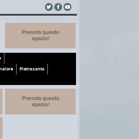
o
aiore
Pietrasanta