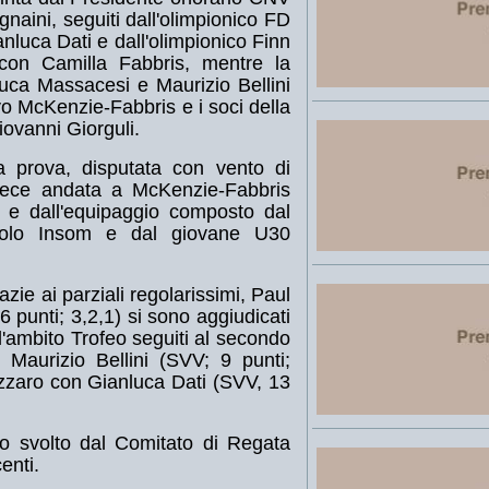
aini, seguiti dall'olimpionico FD
luca Dati e dall'olimpionico Finn
con Camilla Fabbris, mentre la
uca Massacesi e Maurizio Bellini
vo McKenzie-Fabbris e i soci della
ovanni Giorguli.
ma prova, disputata con vento di
vece andata a McKenzie-Fabbris
i e dall'equipaggio composto dal
Paolo Insom e dal giovane U30
ie ai parziali regolarissimi, Paul
 punti; 3,2,1) si sono aggiudicati
 l'ambito Trofeo seguiti al secondo
Maurizio Bellini (SVV; 9 punti;
azzaro con Gianluca Dati (SVV, 13
o svolto dal Comitato di Regata
centi.