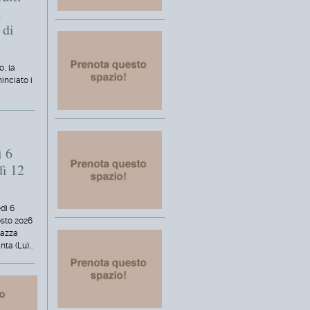
i
 di
o, la
inciato i
ì 6
dì 12
dì 6
osto 2026
iazza
nta (Lu)…