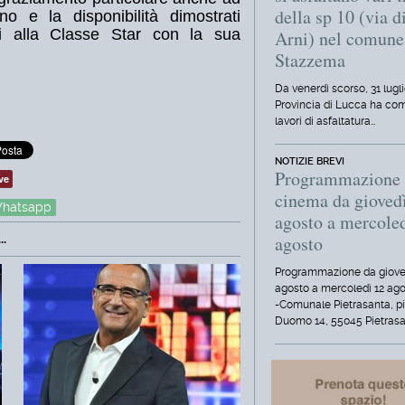
della sp 10 (via d
no e la disponibilità dimostrati
eri alla Classe Star con la sua
Arni) nel comune
Stazzema
Da venerdì scorso, 31 lugli
Provincia di Lucca ha com
lavori di asfaltatura…
NOTIZIE BREVI
Programmazione
ve
cinema da gioved
hatsapp
agosto a mercole
.
agosto
Programmazione da giove
agosto a mercoledì 12 ag
-Comunale Pietrasanta, p
Duomo 14, 55045 Pietrasa