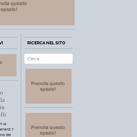
VI
RICERCA NEL SITO
Cerca
Type 2 or more characters fo
mo
la
in
lli
n la
venerdì 7
ino dei