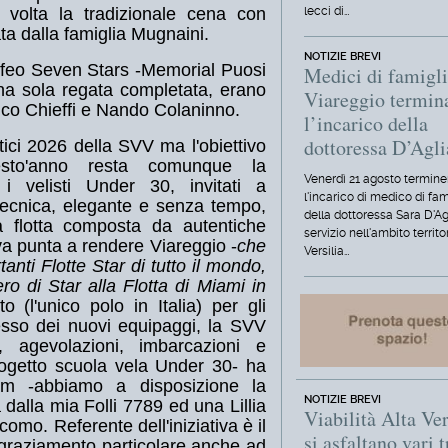
lecci di…
 volta la tradizionale cena con
zata dalla famiglia Mugnaini.
NOTIZIE BREVI
rofeo Seven Stars -Memorial Puosi
Medici di famigli
na sola regata completata, erano
Viareggio termin
rico Chieffi e Nando Colaninno.
l’incarico della
dottoressa D’Agl
tici 2026 della SVV ma l'obiettivo
esto'anno resta comunque la
Venerdì 21 agosto termine
i velisti Under 30, invitati a
l'incarico di medico di fam
tecnica, elegante e senza tempo,
della dottoressa Sara D'Ag
a flotta composta da autentiche
servizio nell'ambito territo
iva punta a rendere Viareggio -
che
Versilia…
anti Flotte Star di tutto il mondo,
 di Star alla Flotta di Miami in
to (l'unico polo in Italia) per gli
resso dei nuovi equipaggi, la SVV
i, agevolazioni, imbarcazioni e
progetto scuola vela Under 30- ha
som -abbiamo a disposizione la
NOTIZIE BREVI
a dalla mia Folli 7789 ed una Lillia
Viabilità Alta Ver
mo. Referente dell'iniziativa è il
si asfaltano vari t
ngraziamento particolare anche ad