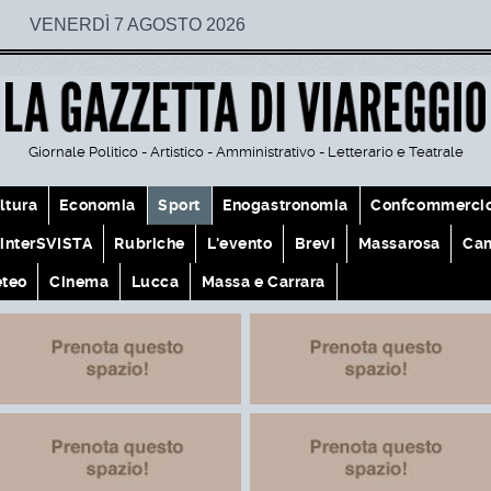
VENERDÌ 7 AGOSTO 2026
Giornale Politico - Artistico - Amministrativo - Letterario e Teatrale
ltura
Economia
Sport
Enogastronomia
Confcommerci
interSVISTA
Rubriche
L'evento
Brevi
Massarosa
Cam
teo
Cinema
Lucca
Massa e Carrara