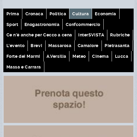
Prima
Cronaca
Politica
Cultura
Economia
Sport
Enogastronomia
Confcommercio
Ce n'è anche per Cecco a cena
interSVISTA
Rubriche
L'evento
Brevi
Massarosa
Camaiore
Pietrasanta
Forte dei Marmi
A.Versilia
Meteo
Cinema
Lucca
Massa e Carrara