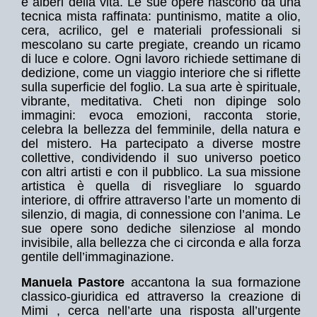
e alberi della vita. Le sue opere nascono da una
tecnica mista raffinata: puntinismo, matite a olio,
cera, acrilico, gel e materiali professionali si
mescolano su carte pregiate, creando un ricamo
di luce e colore. Ogni lavoro richiede settimane di
dedizione, come un viaggio interiore che si riflette
sulla superficie del foglio. La sua arte è spirituale,
vibrante, meditativa. Cheti non dipinge solo
immagini: evoca emozioni, racconta storie,
celebra la bellezza del femminile, della natura e
del mistero. Ha partecipato a diverse mostre
collettive, condividendo il suo universo poetico
con altri artisti e con il pubblico. La sua missione
artistica è quella di risvegliare lo sguardo
interiore, di offrire attraverso l’arte un momento di
silenzio, di magia, di connessione con l’anima. Le
sue opere sono dediche silenziose al mondo
invisibile, alla bellezza che ci circonda e alla forza
gentile dell’immaginazione.
Manuela Pastore
accantona la sua formazione
classico-giuridica ed attraverso la creazione di
Mimi , cerca nell’arte una risposta all’urgente