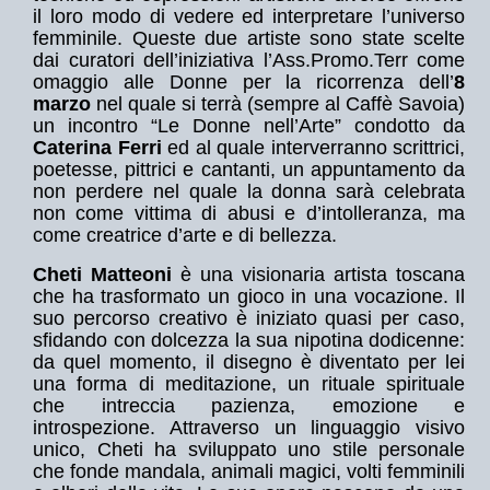
il loro modo di vedere ed interpretare l’universo
femminile. Queste due artiste sono state scelte
dai curatori dell’iniziativa l’Ass.Promo.Terr come
omaggio alle Donne per la ricorrenza dell’
8
marzo
nel quale si terrà (sempre al Caffè Savoia)
un incontro “Le Donne nell’Arte” condotto da
Caterina Ferri
ed al quale interverranno scrittrici,
poetesse, pittrici e cantanti, un appuntamento da
non perdere nel quale la donna sarà celebrata
non come vittima di abusi e d’intolleranza, ma
come creatrice d’arte e di bellezza.
Cheti Matteoni
è una visionaria artista toscana
che ha trasformato un gioco in una vocazione. Il
suo percorso creativo è iniziato quasi per caso,
sfidando con dolcezza la sua nipotina dodicenne:
da quel momento, il disegno è diventato per lei
una forma di meditazione, un rituale spirituale
che intreccia pazienza, emozione e
introspezione. Attraverso un linguaggio visivo
unico, Cheti ha sviluppato uno stile personale
che fonde mandala, animali magici, volti femminili