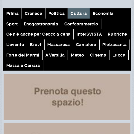
Prima
Cronaca
Politica
Cultura
Economia
Sport
Enogastronomia
Confcommercio
Ce n'è anche per Cecco a cena
interSVISTA
Rubriche
L'evento
Brevi
Massarosa
Camaiore
Pietrasanta
Forte dei Marmi
A.Versilia
Meteo
Cinema
Lucca
Massa e Carrara