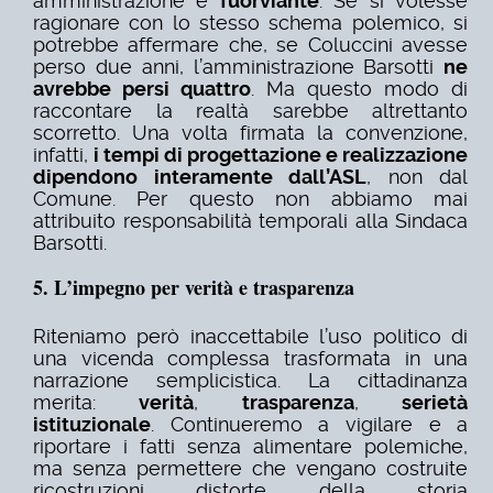
amministrazione è
fuorviante
.
Se si volesse
ragionare con lo stesso schema polemico, si
potrebbe affermare che, se Coluccini avesse
perso due anni, l’amministrazione Barsotti
ne
avrebbe persi quattro
.
Ma questo modo di
raccontare la realtà sarebbe altrettanto
scorretto.
Una volta firmata la convenzione,
infatti,
i tempi di progettazione e realizzazione
dipendono interamente dall’ASL
, non dal
Comune. Per questo non abbiamo mai
attribuito responsabilità temporali alla Sindaca
Barsotti.
5. L’impegno per verità e trasparenza
Riteniamo però inaccettabile l’uso politico di
una vicenda complessa trasformata in una
narrazione semplicistica.
La cittadinanza
merita:
verità
,
trasparenza
,
serietà
istituzionale
.
Continueremo a vigilare e a
riportare i fatti senza alimentare polemiche,
ma senza permettere che vengano costruite
ricostruzioni distorte della storia