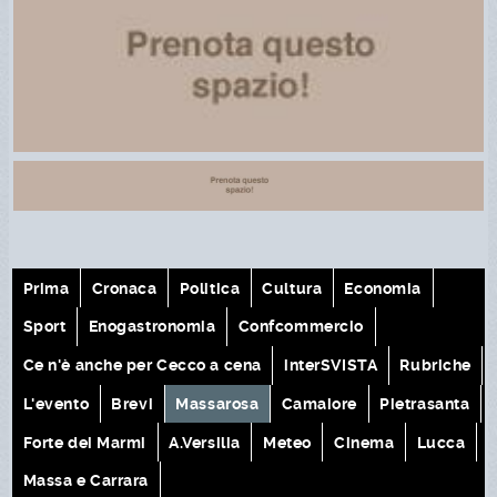
Prima
Cronaca
Politica
Cultura
Economia
Sport
Enogastronomia
Confcommercio
Ce n'è anche per Cecco a cena
interSVISTA
Rubriche
L'evento
Brevi
Massarosa
Camaiore
Pietrasanta
Forte dei Marmi
A.Versilia
Meteo
Cinema
Lucca
Massa e Carrara