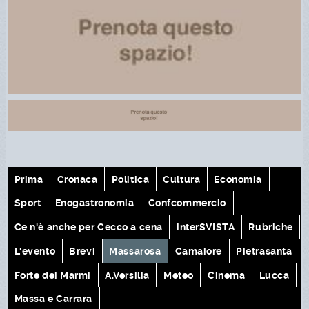
Prima
Cronaca
Politica
Cultura
Economia
Sport
Enogastronomia
Confcommercio
Ce n'è anche per Cecco a cena
interSVISTA
Rubriche
L'evento
Brevi
Massarosa
Camaiore
Pietrasanta
Forte dei Marmi
A.Versilia
Meteo
Cinema
Lucca
Massa e Carrara