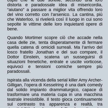
ospiti che le due sorelle, secondo una loro
distorta e paradossale idea di misericordia,
“aiutano” a passare a miglior vita offrendo loro
del vino corretto con l’arsenico. La cantina, più
che Waterloo, si rivelerà così il luogo in cui sono
sepolte le vittime delle loro inquietanti opere di
bene.
Quando Mortimer scopre ciò che accade nella
casa delle zie, tenta disperatamente di fermare
quella catena di omicidi surreali. Ma l’arrivo del
losco fratello Jonathan e del suo compare, il
Dottor Einstein, scatena un susseguirsi di
situazioni frenetiche, entrate e uscite vorticose,
equivoci e tensioni comiche sempre più
paradossali.
Ispirata alla vicenda della serial killer Amy Archer-
Gilligan, l’opera di Kesselring è una dark comedy
dal solido impianto drammaturgico, capace di
trasformare una materia cupa in una macchina
teatrale irresistibile. Il testo gioca continuamente
sul contrasto tra apparenza e realtà, tra