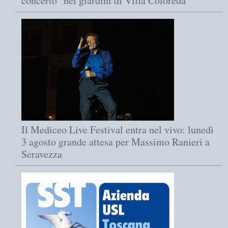
concerto" nei giardini di Villa Coloreda
Il Mediceo Live Festival entra nel vivo: lunedì
3 agosto grande attesa per Massimo Ranieri a
Seravezza