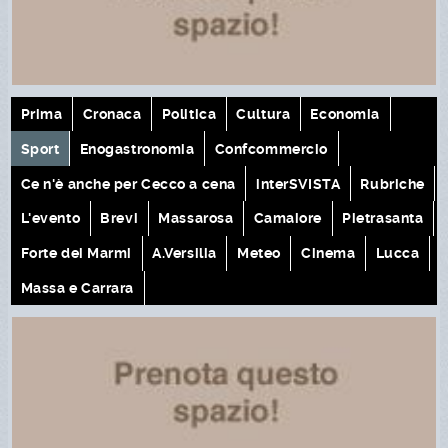
Prima
Cronaca
Politica
Cultura
Economia
Sport
Enogastronomia
Confcommercio
Ce n'è anche per Cecco a cena
interSVISTA
Rubriche
L'evento
Brevi
Massarosa
Camaiore
Pietrasanta
Forte dei Marmi
A.Versilia
Meteo
Cinema
Lucca
Massa e Carrara