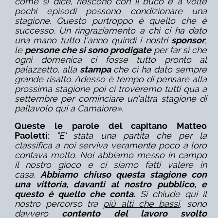
come si dice, riescono con il buco e a volte
pochi episodi possono condizionare una
stagione. Questo purtroppo è quello che è
successo. Un ringraziamento a chi ci ha dato
una mano tutto l'anno quindi i nostri
sponsor
,
le
persone che si sono prodigate
per far sì che
ogni domenica ci fosse tutto pronto al
palazzetto, alla
stampa
che ci ha dato sempre
grande risalto. Adesso è tempo di pensare alla
prossima stagione poi ci troveremo tutti qua a
settembre per cominciare un'altra stagione di
pallavolo qui a Camaiore».
Queste le parole del capitano Matteo
Paoletti:
"E' stata una partita che per la
classifica a noi serviva veramente poco a loro
contava molto. Noi abbiamo messo in campo
il nostro gioco e ci siamo fatti valere in
casa.
Abbiamo chiuso questa stagione con
una vittoria, davanti al nostro pubblico, e
questo è quello che conta.
Si chiude qui il
nostro percorso tra
più alti che bassi
, sono
davvero
contento del lavoro svolto