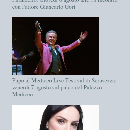
con l'attore Giancarlo Gori
Pupo al Mediceo Live Festival di Seravezza:
venerdì 7 agosto sul palco del Palazzo
Mediceo