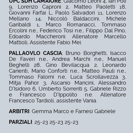
UPC SDH CAMAIORE
: Giacomo Leoni 4, Ian Poli
9, Lorenzo Caproni 2, Matteo Paoletti 18,
Giovanni Farfai L, Paolo Salvadori 11, Lorenzo
Mellano 14, Niccolò Baldaccini, Michele
Garibaldi 1, Marco Romanacci, Tommaso
Ercolini n.e., Federico Tosi n.e., Filippo Dal Pino,
Edoardo Maccheroni. Allenatore Marcello
Mattioli, Assistente Fabio Mei.
PALLAOVLO CASCIA
: Bruno Borghetti, Isacco
De Faveri n.e., Andrea Marchi n.e., Manuel
Beghelli 28, Gino Bevilacqua 2, Leonardo
Canenti, Mario Conforti n.e., Matteo Pauli n.e.,
Tommaso Falorni n.e, Luca Scrollavezza 3,
Mitja Pahor 3, Ascanio Mancini, Alessandro
D'Isidoro 6, Umberto Sorrenti 5, Gabriele Rizzo
e Francesco D'Ippolito n.e. Allenatore
Francesco Tardioli, assistente Vania.
ARBITRI
: Gemma Marco e Farnesi Gabriele
PARZIALI
: 25-23 25-23 25-23