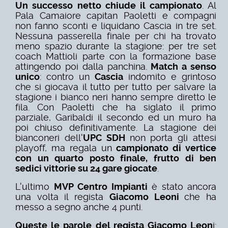
Un successo netto chiude il campionato
. Al
Pala Camaiore capitan Paoletti e compagni
non fanno sconti e liquidano Cascia in tre set.
Nessuna passerella finale per chi ha trovato
meno spazio durante la stagione: per tre set
coach Mattioli parte con la formazione base
attingendo poi dalla panchina.
Match a senso
unico
: contro un
Cascia
indomito e grintoso
che si giocava il tutto per tutto per salvare la
stagione i bianco neri hanno sempre diretto le
fila. Con Paoletti che ha siglato il primo
parziale, Garibaldi il secondo ed un muro ha
poi chiuso definitivamente. La stagione dei
bianconeri dell'
UPC SDH
non porta gli attesi
playoff, ma regala un
campionato di vertice
con un quarto posto finale, frutto di ben
sedici vittorie su 24 gare giocate
.
L'ultimo
MVP Centro Impianti
è stato ancora
una volta il regista
Giacomo Leoni
che ha
messo a segno anche 4 punti.
Queste le parole del regista Giacomo Leon
i: