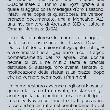
Quadriennale di Torino del 1927 grazie alla
quale si aggiudicò la medaglia d'oro. Esistono,
infatti, varie copie di quest'opera: tre versioni
bronzee documentate, una a Moncalvo (AL),
una nel cimitero di Arenzano (GE) e l'altra a
Omaha, Nebraska (USA).
La copia camaiorese in marmo fu inaugurata
nella sua postazione in Piazza Diaz (la
'Piazzetta' dei camaioresi) il 29 aprile del 1928
e vi è rimasta fino al 1944, anno in cui il tragico
bombardamento del 22 aprile, che uccise
decine di civili, ne mutilò testa e braccia
distrusse. Si susseguirono svariati tentativi di
ricollocazione della statua sulla piazza, dopo
che ne vennero ricomposti i frammenti.
Un primo restauro avvenne negli anni Novanta,
quando la statua fu ritrovata, a distanza di 50
anni, sepolta nel giardino di una casa di riposo
in via IV Novembre, mentre tutti pensavano
fosse andata distrutta nel bombardamento del