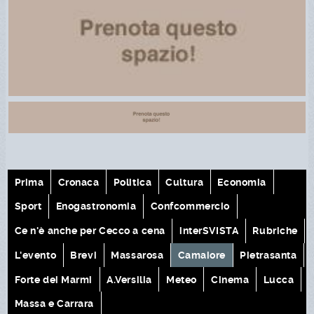
Prima
Cronaca
Politica
Cultura
Economia
Sport
Enogastronomia
Confcommercio
Ce n'è anche per Cecco a cena
interSVISTA
Rubriche
L'evento
Brevi
Massarosa
Camaiore
Pietrasanta
Forte dei Marmi
A.Versilia
Meteo
Cinema
Lucca
Massa e Carrara