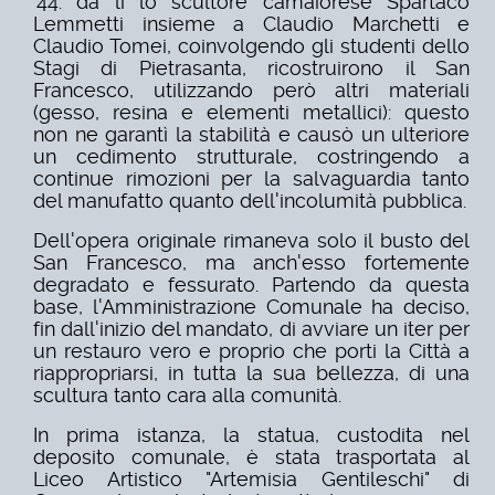
'44: da lì lo scultore camaiorese Spartaco
Lemmetti insieme a Claudio Marchetti e
Claudio Tomei, coinvolgendo gli studenti dello
Stagi di Pietrasanta, ricostruirono il San
Francesco, utilizzando però altri materiali
(gesso, resina e elementi metallici): questo
non ne garantì la stabilità e causò un ulteriore
un cedimento strutturale, costringendo a
continue rimozioni per la salvaguardia tanto
del manufatto quanto dell'incolumità pubblica.
Dell'opera originale rimaneva solo il busto del
San Francesco, ma anch'esso fortemente
degradato e fessurato. Partendo da questa
base, l'Amministrazione Comunale ha deciso,
fin dall'inizio del mandato, di avviare un iter per
un restauro vero e proprio che porti la Città a
riappropriarsi, in tutta la sua bellezza, di una
scultura tanto cara alla comunità.
In prima istanza, la statua, custodita nel
deposito comunale, è stata trasportata al
Liceo Artistico "Artemisia Gentileschi" di