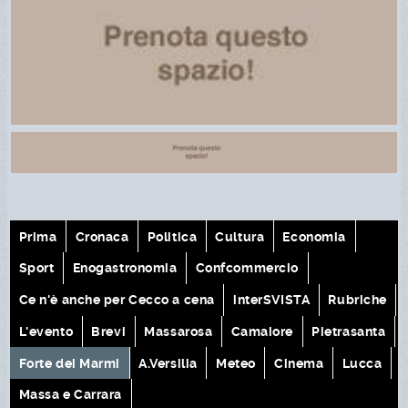
Prima
Cronaca
Politica
Cultura
Economia
Sport
Enogastronomia
Confcommercio
Ce n'è anche per Cecco a cena
interSVISTA
Rubriche
L'evento
Brevi
Massarosa
Camaiore
Pietrasanta
Forte dei Marmi
A.Versilia
Meteo
Cinema
Lucca
Massa e Carrara